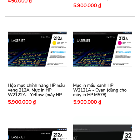
450.000 ₫
M578)
5.900.000 ₫
Hộp mực chính hãng HP mầu
Mực in mầu xanh HP
vàng 212A, Mực in HP
W2121A - Cyan (dùng cho
W2122A - Yellow (máy HP
máy in HP M578)
M578)
5.900.000 ₫
5.900.000 ₫