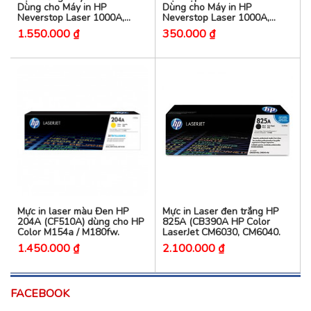
Dùng cho Máy in HP
Dùng cho Máy in HP
Neverstop Laser 1000A,
Neverstop Laser 1000A,
1000W, MFP 1200a,1200w
1200A,1200W
1.550.000 ₫
350.000 ₫
Mực in laser màu Đen HP
Mực in Laser đen trắng HP
204A (CF510A) dùng cho HP
825A (CB390A HP Color
Color M154a / M180fw.
LaserJet CM6030, CM6040.
1.450.000 ₫
2.100.000 ₫
FACEBOOK