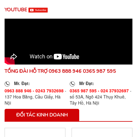
YOUTUBE
TỔNG ĐÀI HỖ TRỢ 0963 888 946 0365 987 595
Mr. Đạt:
Mr Đạt:
0963 888 946 - 0243 7932698
-
0365 987 595 - 024 37932697
-
137 Hoa Bằng, Cầu Giấy, Hà
số 53A, Ngõ 424 Thụy Khuê,
Nội
Tây Hồ, Hà Nội
ĐỐI TÁC KINH DOANH