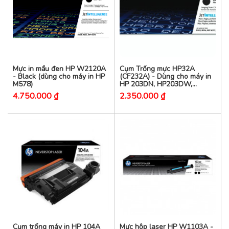
Mực in mầu đen HP W2120A
Cụm Trống mực HP32A
- Black (dùng cho máy in HP
(CF232A) - Dùng cho máy in
M578)
HP 203DN, HP203DW,
M227fdw, M227sdn
4.750.000 ₫
2.350.000 ₫
Cụm trống máy in HP 104A
Mực hộp laser HP W1103A -