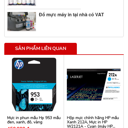
Đổ mực máy in tại nhà có VAT
SẢN PHẨM LIÊN QUAN
Mực in phun mầu Hp 953 mầu
Hộp mực chính hãng HP mầu
đen, xanh, đỏ, vàng
Xanh 212A, Mực in HP
W2121A - Cyan (máy HP