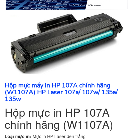
Hộp mực máy in HP 107A chính hãng
(W1107A) HP Laser 107a/ 107w/ 135a/
135w
Hộp mực in HP 107A
chính hãng (W1107A)
Loại mực in:
Mực in HP Laser đen trắng