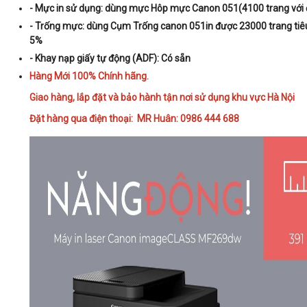
- Mực in sử dụn
g:
dùng mực
Hôp mực Canon 051(4100 trang với 
- Trống mực
: dùng
Cụm Trống canon 051
in được 23000 trang tiê
5%
- Khay nạp giấy tự động (ADF): Có sẵn
Hàng Mới 100% Chính hãng.
Giao hàng, lắp đặt và bảo hành tận nơi sử dụng khu vực Hà Nội
Đặt hàng qua điện thoại: MR Huân: 0986 444 688