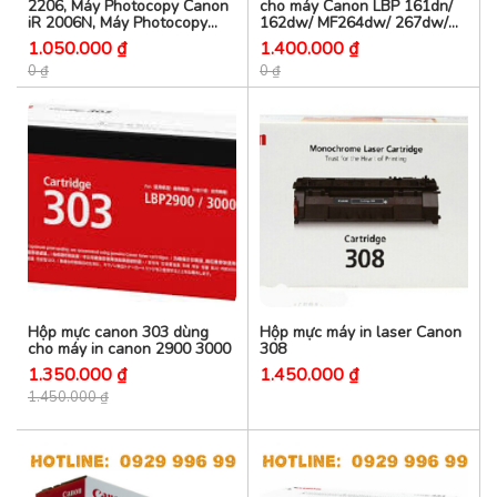
2206, Máy Photocopy Canon
cho máy Canon LBP 161dn/
iR 2006N, Máy Photocopy
162dw/ MF264dw/ 267dw/
Canon iR 2206N
269dw
1.050.000 ₫
1.400.000 ₫
0 ₫
0 ₫
Hộp mực canon 303 dùng
Hộp mực máy in laser Canon
cho máy in canon 2900 3000
308
1.350.000 ₫
1.450.000 ₫
1.450.000 ₫