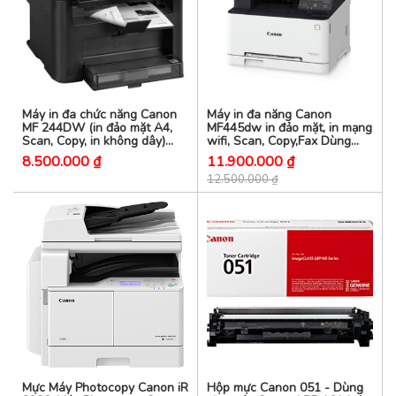
Máy in đa chức năng Canon
Máy in đa năng Canon
MF 244DW (in đảo mặt A4,
MF445dw in đảo mặt, in mạng
Scan, Copy, in không dây)
wifi, Scan, Copy,Fax Dùng
Dùng hộp mực Canon 337
mực canon 057
8.500.000 ₫
11.900.000 ₫
12.500.000 ₫
Mực Máy Photocopy Canon iR
Hộp mực Canon 051 - Dùng