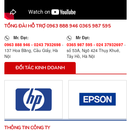
TỔNG ĐÀI HỖ TRỢ 0963 888 946 0365 987 595
Mr. Đạt:
Mr Đạt:
0963 888 946 - 0243 7932698
-
0365 987 595 - 024 37932697
-
137 Hoa Bằng, Cầu Giấy, Hà
số 53A, Ngõ 424 Thụy Khuê,
Nội
Tây Hồ, Hà Nội
ĐỐI TÁC KINH DOANH
THÔNG TIN CÔNG TY