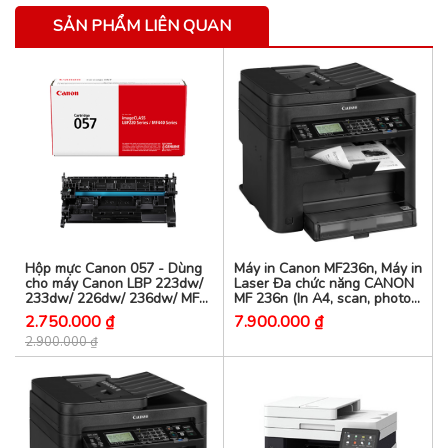
SẢN PHẨM LIÊN QUAN
Hộp mực Canon 057 - Dùng
Máy in Canon MF236n, Máy in
cho máy Canon LBP 223dw/
Laser Đa chức năng CANON
233dw/ 226dw/ 236dw/ MF
MF 236n (In A4, scan, photo,
443dw/ MF445dw/ MF449x
copy, fax, in mạng, Dùng hộp
2.750.000 ₫
7.900.000 ₫
mực Canon 337
2.900.000 ₫