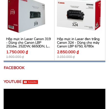
Hộp mực in Laser Canon 319
Hộp mực in Laser đen trắng
- Dùng cho Canon LBP
Canon 324 - Dùng cho máy
251dw, 252DW, 6650DN, LBP
Canon LBP 6750, 6780x
6300DN
1.750.000 ₫
2.850.000 ₫
1.900.000 ₫
3.150.000 ₫
FACEBOOK
YOUTUBE