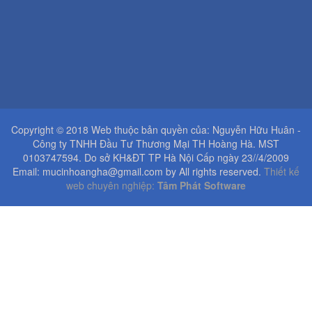
Copyright © 2018 Web thuộc bản quyền của: Nguyễn Hữu Huân -
Công ty TNHH Đầu Tư Thương Mại TH Hoàng Hà. MST
0103747594. Do sở KH&ĐT TP Hà Nội Cấp ngày 23//4/2009
Email: mucinhoangha@gmail.com by All rights reserved.
Thiết kế
web chuyên nghiệp:
Tâm Phát Software