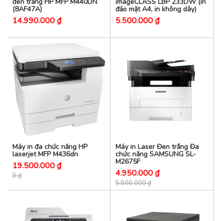
đen trắng HP MFP M440DN
imageCLASS LBP 233DW (in
(8AF47A)
đảo mặt A4, in không dây)
14.990.000 ₫
5.500.000 ₫
Máy in đa chức năng HP
Máy in Laser Đen trắng Đa
laserjet MFP M436dn
chức năng SAMSUNG SL-
M2675F
19.500.000 ₫
4.950.000 ₫
0 ₫
5.500.000 ₫