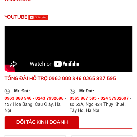
YOUTUBE
TỔNG ĐÀI HỖ TRỢ 0963 888 946 0365 987 595
Mr. Đạt:
Mr Đạt:
0963 888 946 - 0243 7932698
-
0365 987 595 - 024 37932697
-
137 Hoa Bằng, Cầu Giấy, Hà
số 53A, Ngõ 424 Thụy Khuê,
Nội
Tây Hồ, Hà Nội
ĐỐI TÁC KINH DOANH