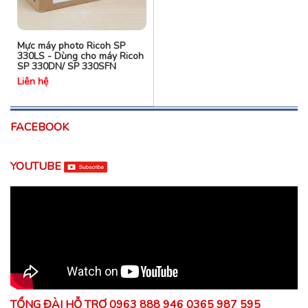
Mực máy photo Ricoh SP
330LS - Dùng cho máy Ricoh
SP 330DN/ SP 330SFN
Liên hệ
FACEBOOK
YOUTUBE
TỔNG ĐÀI HỖ TRỢ 0963 888 946 0365 987 595