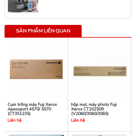
SẢN PHẨM LIÊN QUAN
Cụm trống máy Fuji Xerox
hộp mưc máy photo Fuji
Apeosport 4570/ 5570
Xerox CT202509
(CT351235)
(V2060/3060/3065)
Liên hệ
Liên hệ