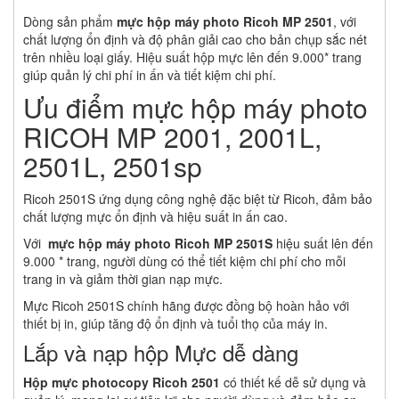
Dòng sản phẩm
m
ực hộp máy photo Ricoh MP 2501
, với
chất lượng ổn định và độ phân giải cao cho bản chụp sắc nét
trên nhiều loại giấy. Hiệu suất hộp mực lên đến 9.000* trang
giúp quản lý chi phí in ấn và tiết kiệm chi phí.
Ưu điểm mực hộp máy photo
RICOH MP 2001, 2001L,
2501L, 2501sp
Ricoh 2501S ứng dụng công nghệ đặc biệt từ Ricoh, đảm bảo
chất lượng mực ổn định và hiệu suất in ấn cao.
Với
mực hộp máy photo Ricoh MP 2501S
hiệu suất lên đến
9.000 * trang, người dùng có thể tiết kiệm chi phí cho mỗi
trang in và giảm thời gian nạp mực.
Mực Ricoh 2501S chính hãng được đồng bộ hoàn hảo với
thiết bị in, giúp tăng độ ổn định và tuổi thọ của máy in.
Lắp và nạp hộp Mực dễ dàng
Hộp mực photocopy Ricoh 2501
có thiết kế dễ sử dụng và